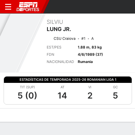
SILVIU
LUNG JR.
CSU Craiova
#1
A
EST/PES
1.88 m, 83 kg
FDN
4/6/1989 (37)
NACIONALIDAD
Rumania
ESTADÍSTICAS DE TEMPORADA 2025-26 ROMANIAN LIGA 1
TIT (SUP)
AT
VI
GC
5 (0)
14
2
5
Perfil de Jugador
Bio
Noticias
Partidos
Estadísticas