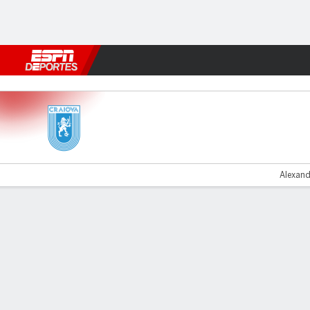
Fútbol
MLB
F. Americano
Básquetbol
WNBA
F1
Boxe
CSU Craiova v Petrolul
Alexand
Resumen
Comentario