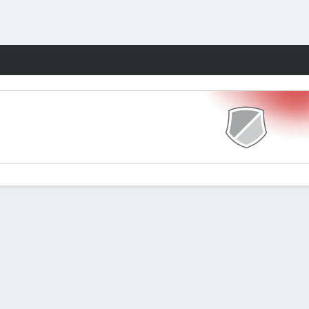
Watch
Juegos