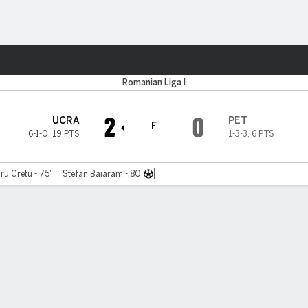
o
Más Deportes
Romanian Liga I
2
0
UCRA
PET
F
6-1-0
,
19 PTS
1-3-3
,
6 PTS
ru Cretu - 75'
Stefan Baiaram - 80'