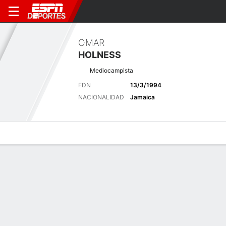
OMAR
HOLNESS
Mediocampista
FDN
13/3/1994
NACIONALIDAD
Jamaica
Perfil de Jugador
Bio
Noticias
Partidos
Estadísticas
Últimas noticias
Ver Todo