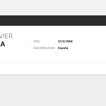
o
Más Deportes
VIER
FDN
27/3/1988
RA
NACIONALIDAD
España