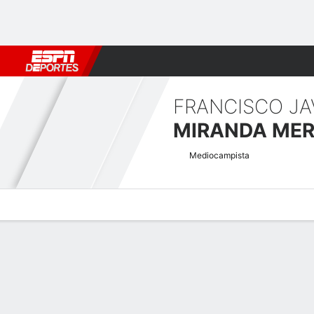
Fútbol
MLB
F. Americano
Básquetbol
WNBA
F1
Boxe
FRANCISCO JA
MIRANDA ME
Mediocampista
Perfil de Jugador
Bio
Noticias
Partidos
Estadísticas