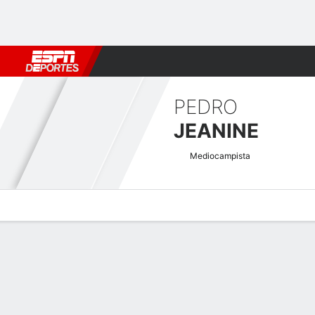
Fútbol
MLB
F. Americano
Básquetbol
WNBA
F1
Boxe
PEDRO
JEANINE
Mediocampista
Perfil de Jugador
Bio
Noticias
Partidos
Estadísticas