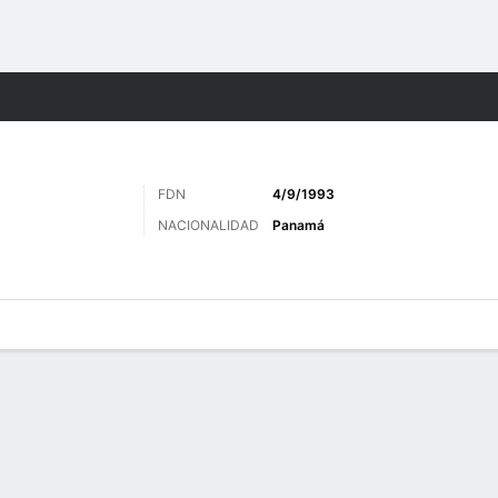
o
Más Deportes
FDN
4/9/1993
NACIONALIDAD
Panamá