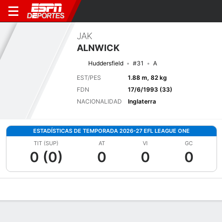
JAK
ALNWICK
Huddersfield
#31
A
EST/PES
1.88 m, 82 kg
FDN
17/6/1993 (33)
NACIONALIDAD
Inglaterra
ESTADÍSTICAS DE TEMPORADA 2026-27 EFL LEAGUE ONE
TIT (SUP)
AT
VI
GC
0 (0)
0
0
0
Perfil de Jugador
Bio
Noticias
Partidos
Estadísticas