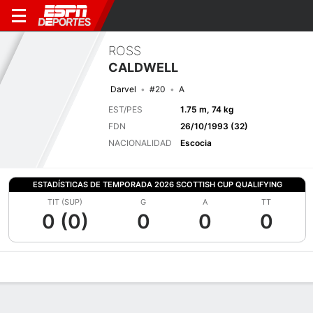
ROSS
CALDWELL
Darvel
#20
A
EST/PES
1.75 m, 74 kg
FDN
26/10/1993 (32)
NACIONALIDAD
Escocia
ESTADÍSTICAS DE TEMPORADA 2026 SCOTTISH CUP QUALIFYING
TIT (SUP)
G
A
TT
0 (0)
0
0
0
Perfil de Jugador
Bio
Noticias
Partidos
Estadísticas