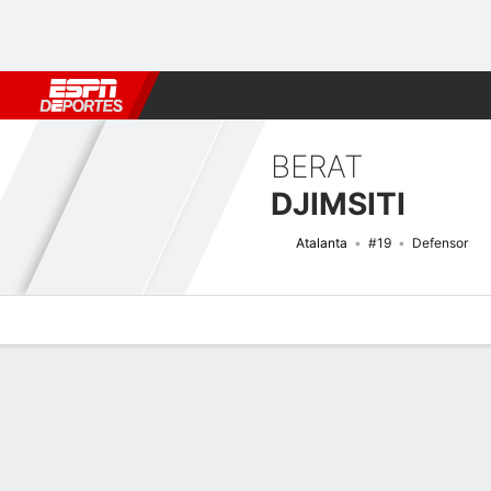
Fútbol
MLB
F. Americano
Básquetbol
WNBA
F1
Boxe
BERAT
DJIMSITI
Atalanta
#19
Defensor
Perfil de Jugador
Bio
Noticias
Partidos
Estadísticas