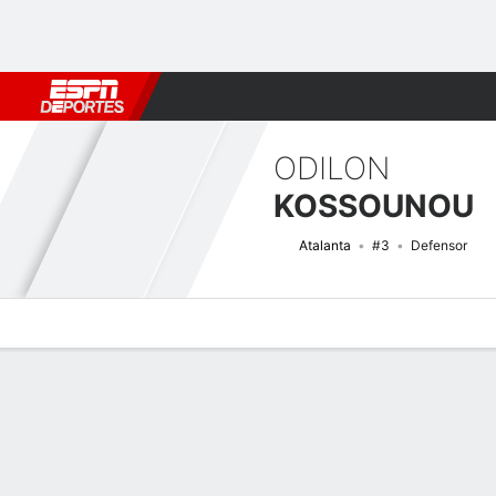
Fútbol
MLB
F. Americano
Básquetbol
WNBA
F1
Boxe
ODILON
KOSSOUNOU
Atalanta
#3
Defensor
Perfil de Jugador
Bio
Noticias
Partidos
Estadísticas