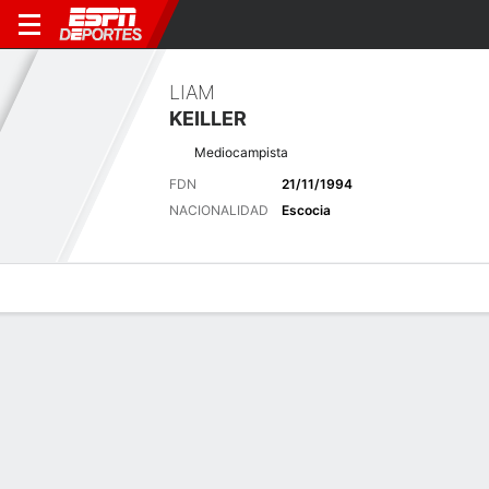
LIAM
KEILLER
Mediocampista
FDN
21/11/1994
NACIONALIDAD
Escocia
Perfil de Jugador
Bio
Noticias
Partidos
Estadísticas
Últimas noticias
Ver Todo