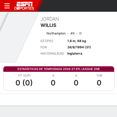
JORDAN
WILLIS
Northampton
#6
D
EST/PES
1.8 m, 68 kg
FDN
24/8/1994 (31)
NACIONALIDAD
Inglaterra
ESTADÍSTICAS DE TEMPORADA 2026-27 EFL LEAGUE ONE
TIT (SUP)
G
A
TOB
0 (0)
0
0
0
Perfil de Jugador
Bio
Noticias
Partidos
Estadísticas