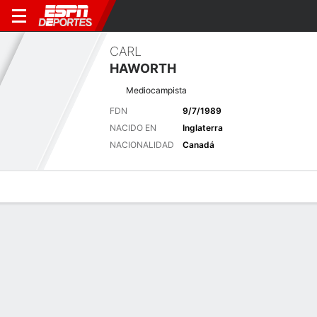
CARL
HAWORTH
Mediocampista
FDN
9/7/1989
NACIDO EN
Inglaterra
NACIONALIDAD
Canadá
Perfil de Jugador
Bio
Noticias
Partidos
Estadísticas
Últimas noticias
Ver Todo