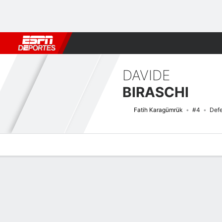
Fútbol
MLB
F. Americano
Básquetbol
WNBA
F1
Boxe
DAVIDE
BIRASCHI
Fatih Karagümrük
#4
Def
Perfil de Jugador
Bio
Noticias
Partidos
Estadísticas