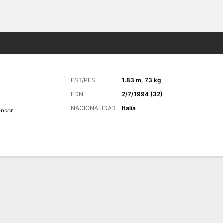
o
Más Deportes
EST/PES
1.83 m, 73 kg
FDN
2/7/1994 (32)
NACIONALIDAD
Italia
ensor