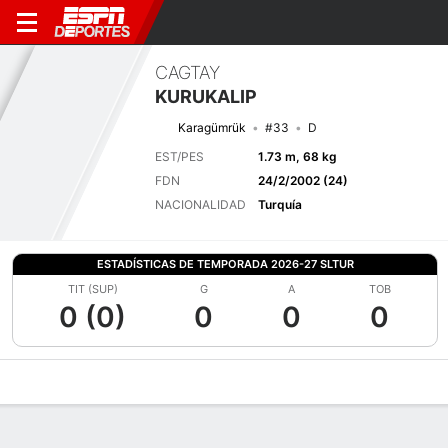
CAGTAY
KURUKALIP
Karagümrük
#33
D
EST/PES
1.73 m, 68 kg
FDN
24/2/2002 (24)
NACIONALIDAD
Turquía
ESTADÍSTICAS DE TEMPORADA 2026-27 SLTUR
TIT (SUP)
G
A
TOB
0 (0)
0
0
0
Perfil de Jugador
Bio
Noticias
Partidos
Estadísticas