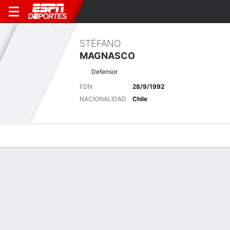
STÉFANO
MAGNASCO
Defensor
FDN
28/9/1992
NACIONALIDAD
Chile
Perfil de Jugador
Bio
Noticias
Partidos
Estadísticas
Últimas noticias
Ver Todo