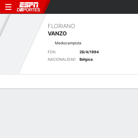
FLORIANO
VANZO
Mediocampista
FDN
28/4/1994
NACIONALIDAD
Bélgica
Perfil de Jugador
Bio
Noticias
Partidos
Estadísticas
Últimas noticias
Ver Todo