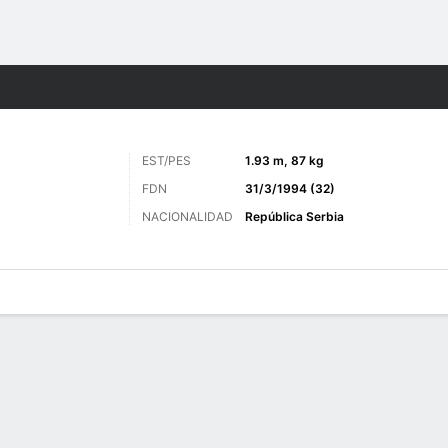
o
Más Deportes
EST/PES
1.93 m, 87 kg
FDN
31/3/1994 (32)
NACIONALIDAD
República Serbia