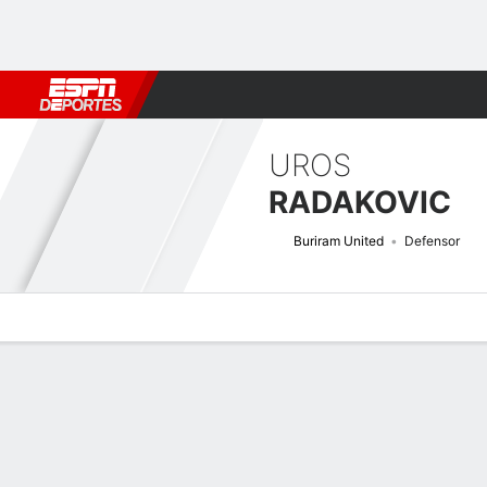
Fútbol
MLB
F. Americano
Básquetbol
WNBA
F1
Boxe
UROS
RADAKOVIC
Buriram United
Defensor
Perfil de Jugador
Bio
Noticias
Partidos
Estadísticas