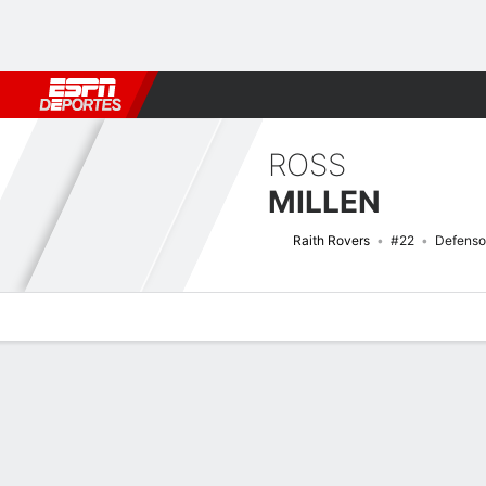
Fútbol
MLB
F. Americano
Básquetbol
WNBA
F1
Boxe
ROSS
MILLEN
Raith Rovers
#22
Defenso
Perfil de Jugador
Bio
Noticias
Partidos
Estadísticas