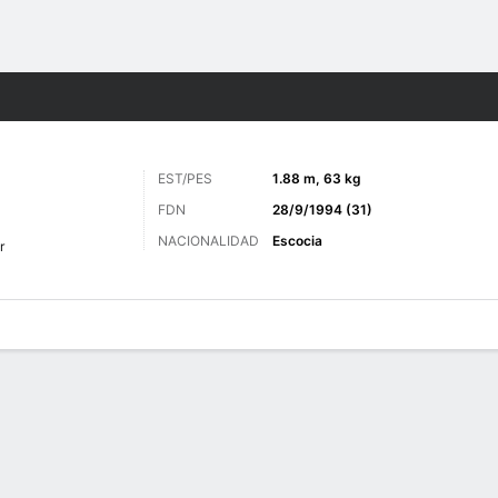
o
Más Deportes
EST/PES
1.88 m, 63 kg
FDN
28/9/1994 (31)
NACIONALIDAD
Escocia
r