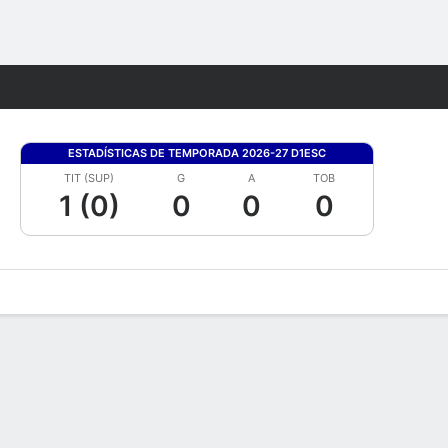
Watch
Juegos
ESTADÍSTICAS DE TEMPORADA 2026-27 D1ESC
TIT (SUP)
G
A
TOB
1 (0)
0
0
0