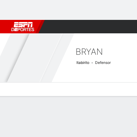
Fútbol
MLB
F. Americano
Básquetbol
WNBA
F1
Boxe
BRYAN
Itabirito
Defensor
Perfil de Jugador
Bio
Noticias
Partidos
Estadísticas