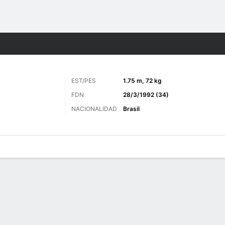
o
Más Deportes
EST/PES
1.75 m, 72 kg
FDN
28/3/1992 (34)
NACIONALIDAD
Brasil