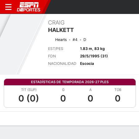
CRAIG
HALKETT
Hearts
#4
D
EST/PES
1.83 m, 83 kg
FDN
29/5/1995 (31)
NACIONALIDAD
Escocia
ESTADÍSTICAS DE TEMPORADA 2026-27 PLES
TIT (SUP)
G
A
TOB
0 (0)
0
0
0
Perfil de Jugador
Bio
Noticias
Partidos
Estadísticas