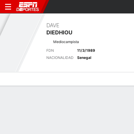
DAVE
DIEDHIOU
Mediocampista
FDN
11/3/1989
NACIONALIDAD
Senegal
Perfil de Jugador
Bio
Noticias
Partidos
Estadísticas
Últimas noticias
Ver Todo