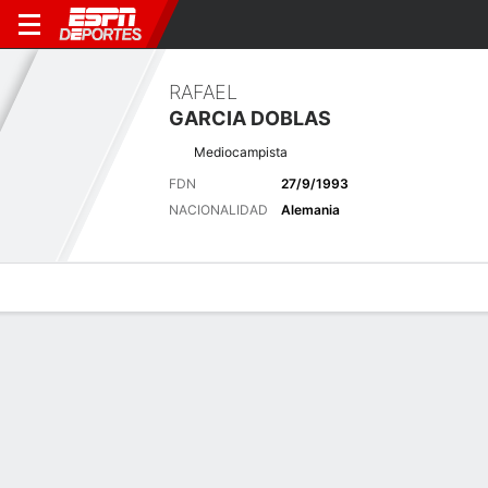
RAFAEL
GARCIA DOBLAS
Mediocampista
FDN
27/9/1993
NACIONALIDAD
Alemania
Perfil de Jugador
Bio
Noticias
Partidos
Estadísticas
Últimas noticias
Ver Todo