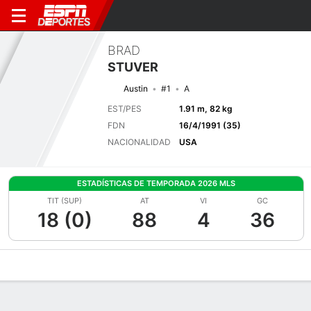
BRAD
STUVER
Austin
#1
A
EST/PES
1.91 m, 82 kg
FDN
16/4/1991 (35)
NACIONALIDAD
USA
ESTADÍSTICAS DE TEMPORADA 2026 MLS
TIT (SUP)
AT
VI
GC
18 (0)
88
4
36
Perfil de Jugador
Bio
Noticias
Partidos
Estadísticas