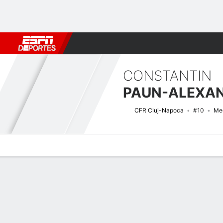
Fútbol
MLB
F. Americano
Básquetbol
WNBA
F1
Boxe
CONSTANTIN
PAUN-ALEXA
CFR Cluj-Napoca
#10
Me
Perfil de Jugador
Bio
Noticias
Partidos
Estadísticas