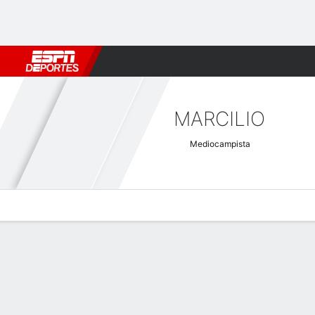
Fútbol
MLB
F. Americano
Básquetbol
WNBA
F1
Boxe
MARCILIO
Mediocampista
Perfil de Jugador
Bio
Noticias
Partidos
Estadísticas