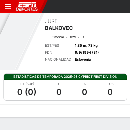
JURE
BALKOVEC
Omonia
#29
D
EST/PES
1.85 m, 73 kg
FDN
9/9/1994 (31)
NACIONALIDAD
Eslovenia
ESTADÍSTICAS DE TEMPORADA 2025-26 CYPRIOT FIRST DIVISION
TIT (SUP)
G
A
TOB
0 (0)
0
0
0
Perfil de Jugador
Bio
Noticias
Partidos
Estadísticas