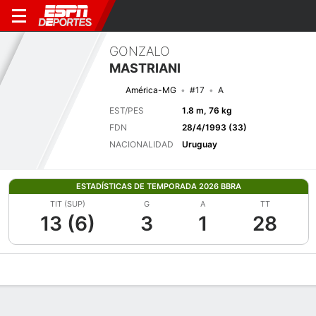
GONZALO
MASTRIANI
América-MG
#17
A
EST/PES
1.8 m, 76 kg
FDN
28/4/1993 (33)
NACIONALIDAD
Uruguay
ESTADÍSTICAS DE TEMPORADA 2026 BBRA
TIT (SUP)
G
A
TT
13 (6)
3
1
28
Perfil de Jugador
Bio
Noticias
Partidos
Estadísticas