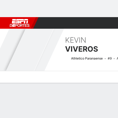
Fútbol
MLB
F. Americano
Básquetbol
WNBA
F1
Boxe
KEVIN
VIVEROS
Athletico Paranaense
#9
Perfil de Jugador
Bio
Noticias
Partidos
Estadísticas