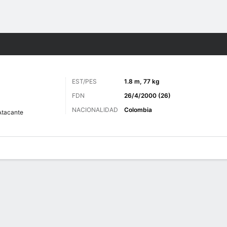
o
Más Deportes
EST/PES
1.8 m, 77 kg
FDN
26/4/2000 (26)
NACIONALIDAD
Colombia
Atacante