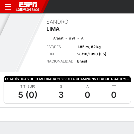
SANDRO
LIMA
Ararat
#91
A
EST/PES
1.85 m, 82 kg
FDN
28/10/1990 (35)
NACIONALIDAD
Brasil
ESTADÍSTICAS DE TEMPORADA 2026 UEFA CHAMPIONS LEAGUE QUALIFYING
TIT (SUP)
G
A
TT
5 (0)
3
0
0
Perfil de Jugador
Bio
Noticias
Partidos
Estadísticas