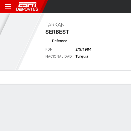
TARKAN
SERBEST
Defensor
FDN
2/5/1994
NACIONALIDAD
Turquía
Perfil de Jugador
Bio
Noticias
Partidos
Estadísticas
Últimas noticias
Ver Todo