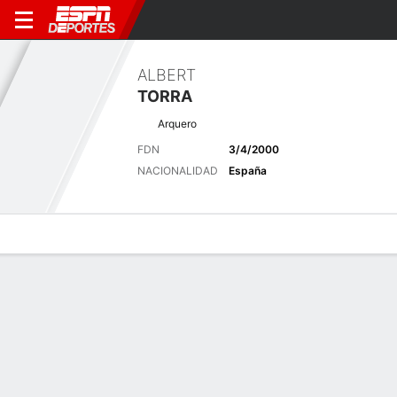
ALBERT
TORRA
Arquero
FDN
3/4/2000
NACIONALIDAD
España
Perfil de Jugador
Bio
Noticias
Partidos
Estadísticas
Últimas noticias
Ver Todo