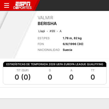
VALMIR
BERISHA
Llapi
#99
A
EST/PES
1.78 m, 82 kg
FDN
6/6/1996 (30)
NACIONALIDAD
Suecia
ESTADÍSTICAS DE TEMPORADA 2026 UEFA EUROPA LEAGUE QUALFIYING
TIT (SUP)
G
A
TT
0 (0)
0
0
0
Perfil de Jugador
Bio
Noticias
Partidos
Estadísticas