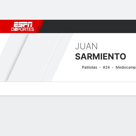
Fútbol
MLB
F. Americano
Básquetbol
WNBA
F1
Boxe
JUAN
SARMIENTO
Patriotas
#24
Mediocampi
Perfil de Jugador
Bio
Noticias
Partidos
Estadísticas