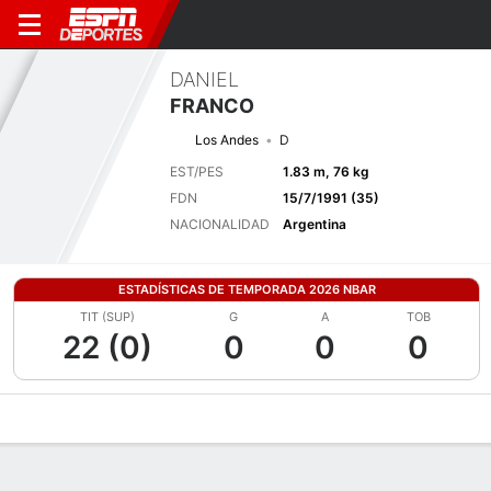
DANIEL
FRANCO
Los Andes
D
EST/PES
1.83 m, 76 kg
FDN
15/7/1991 (35)
NACIONALIDAD
Argentina
ESTADÍSTICAS DE TEMPORADA 2026 NBAR
TIT (SUP)
G
A
TOB
22 (0)
0
0
0
Perfil de Jugador
Bio
Noticias
Partidos
Estadísticas