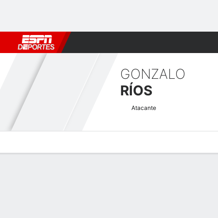
Fútbol
MLB
F. Americano
Básquetbol
WNBA
F1
Boxe
GONZALO
RÍOS
Atacante
Perfil de Jugador
Bio
Noticias
Partidos
Estadísticas