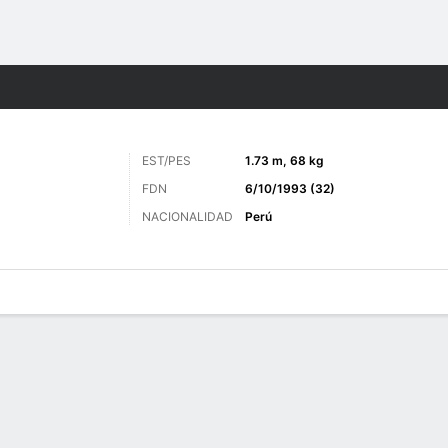
o
Más Deportes
EST/PES
1.73 m, 68 kg
FDN
6/10/1993 (32)
NACIONALIDAD
Perú