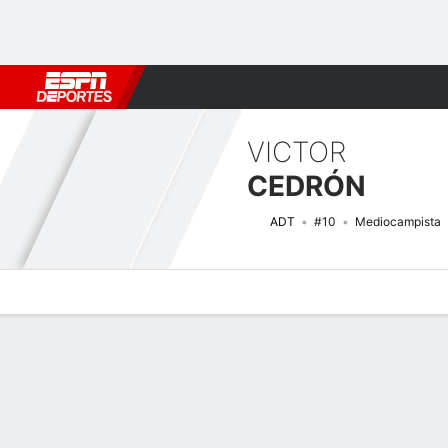
Fútbol
MLB
F. Americano
Básquetbol
WNBA
F1
Boxe
VICTOR
CEDRÓN
ADT
#10
Mediocampista
Perfil de Jugador
Bio
Noticias
Partidos
Estadísticas