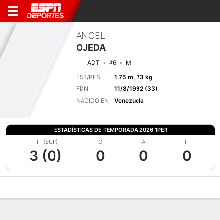
ANGEL
OJEDA
ADT
#6
M
EST/PES
1.75 m, 73 kg
FDN
11/8/1992 (33)
NACIDO EN
Venezuela
ESTADÍSTICAS DE TEMPORADA 2026 1PER
TIT (SUP)
G
A
TT
3 (0)
0
0
0
Perfil de Jugador
Bio
Noticias
Partidos
Estadísticas