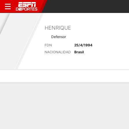
HENRIQUE
Defensor
FDN
25/4/1994
NACIONALIDAD
Brasil
Perfil de Jugador
Bio
Noticias
Partidos
Estadísticas
Últimas noticias
Ver Todo