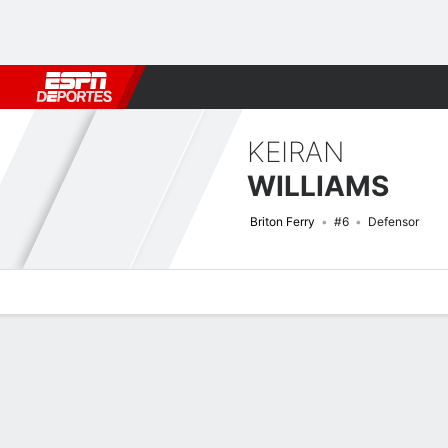
Fútbol
MLB
F. Americano
Básquetbol
WNBA
F1
Boxe
KEIRAN
WILLIAMS
Briton Ferry
#6
Defensor
Perfil de Jugador
Bio
Noticias
Partidos
Estadísticas