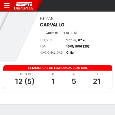
BRYAN
CARVALLO
Cobresal
#10
M
EST/PES
1.65 m, 67 kg
FDN
15/9/1996 (29)
NACIONALIDAD
Chile
ESTADÍSTICAS DE TEMPORADA 2026 1CHL
TIT (SUP)
G
A
TT
12 (5)
1
5
21
Perfil de Jugador
Bio
Noticias
Partidos
Estadísticas