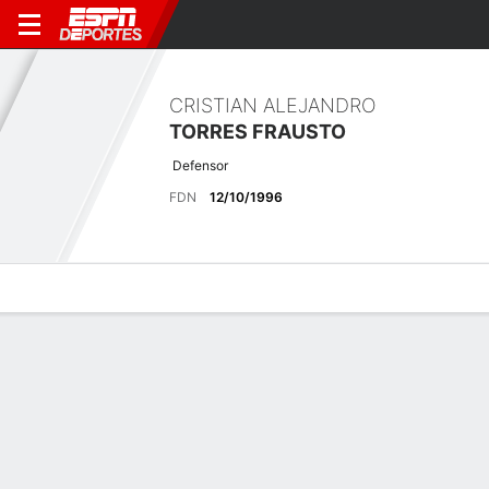
CRISTIAN ALEJANDRO
TORRES FRAUSTO
Defensor
FDN
12/10/1996
Perfil de Jugador
Bio
Noticias
Partidos
Estadísticas
Últimas noticias
Ver Todo
Sebastián Maz fue