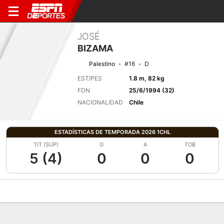
JOSÉ
BIZAMA
Palestino
#16
D
EST/PES
1.8 m, 82 kg
FDN
25/6/1994 (32)
NACIONALIDAD
Chile
ESTADÍSTICAS DE TEMPORADA 2026 1CHL
TIT (SUP)
G
A
TOB
5 (4)
0
0
0
Perfil de Jugador
Bio
Noticias
Partidos
Estadísticas