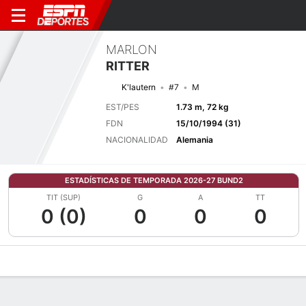
MARLON
RITTER
K'lautern
#7
M
EST/PES
1.73 m, 72 kg
FDN
15/10/1994 (31)
NACIONALIDAD
Alemania
ESTADÍSTICAS DE TEMPORADA 2026-27 BUND2
TIT (SUP)
G
A
TT
0 (0)
0
0
0
Perfil de Jugador
Bio
Noticias
Partidos
Estadísticas