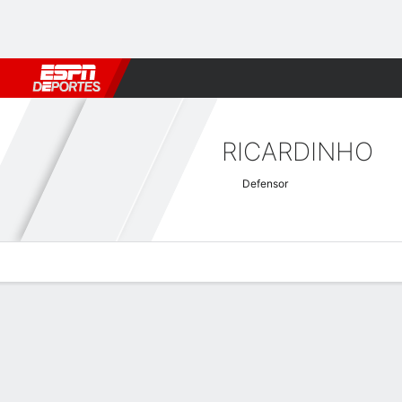
Fútbol
MLB
F. Americano
Básquetbol
WNBA
F1
Boxe
RICARDINHO
Defensor
Perfil de Jugador
Bio
Noticias
Partidos
Estadísticas