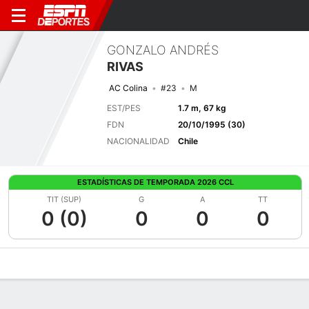
GONZALO ANDRÉS
RIVAS
AC Colina
#23
M
EST/PES
1.7 m, 67 kg
FDN
20/10/1995 (30)
NACIONALIDAD
Chile
ESTADÍSTICAS DE TEMPORADA 2026 CCL
TIT (SUP)
G
A
TT
0 (0)
0
0
0
Perfil de Jugador
Bio
Noticias
Partidos
Estadísticas