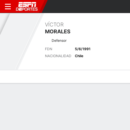
VÍCTOR
MORALES
Defensor
FDN
5/6/1991
NACIONALIDAD
Chile
Perfil de Jugador
Bio
Noticias
Partidos
Estadísticas
Últimas noticias
Ver Todo