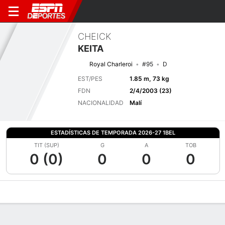
CHEICK
KEITA
Royal Charleroi
#95
D
EST/PES
1.85 m, 73 kg
FDN
2/4/2003 (23)
NACIONALIDAD
Malí
ESTADÍSTICAS DE TEMPORADA 2026-27 1BEL
TIT (SUP)
G
A
TOB
0 (0)
0
0
0
Perfil de Jugador
Bio
Noticias
Partidos
Estadísticas