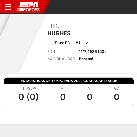
ERIC
HUGHES
Tauro FC
#1
A
FDN
11/7/1986 (40)
NACIONALIDAD
Panamá
ESTADÍSTICAS DE TEMPORADA 2022 CONCACAF LEAGUE
TIT (SUP)
AT
VI
GC
0 (0)
0
0
0
Perfil de Jugador
Bio
Noticias
Partidos
Estadísticas