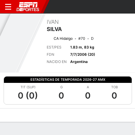
IVAN
SILVA
CA Hidalgo
#70
D
EST/PES
1.83 m, 83 kg
FDN
7/7/2006 (20)
NACIDO EN
Argentina
ESTADÍSTICAS DE TEMPORADA 2026-27 AMX
TIT (SUP)
G
A
TOB
0 (0)
0
0
0
Perfil de Jugador
Bio
Noticias
Partidos
Estadísticas