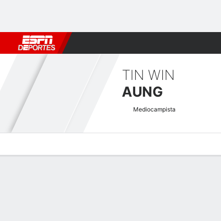
Fútbol
MLB
F. Americano
Básquetbol
WNBA
F1
Boxe
TIN WIN
AUNG
Mediocampista
Perfil de Jugador
Bio
Noticias
Partidos
Estadísticas
Atajos Campeonato